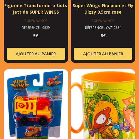
Figurine Transforme-a-bots
Super Wings Flip pion et Fly
Jett de SUPER WINGS
Dizzy 9.5cm rose
SUPER WINGS
SUPER WINGS
RÉFÉRENCE : 9529
RÉFÉRENCE : YW710664
5
€
8
€
AJOUTER AU PANIER
AJOUTER AU PANIER