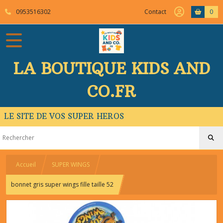
0953516302
Contact
0
LA BOUTIQUE KIDS AND
CO.FR
LE SITE DE VOS SUPER HEROS
Accueil
SUPER WINGS
bonnet gris super wings fille taille 52