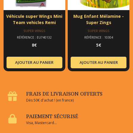
Véhicule super Wings Mini
Mug Enfant Mélamine -
Team vehicles Remi
Super Zings
SUPER WINGS
SUPER WINGS
RÉFÉRENCE : EU740132
RÉFÉRENCE : 10304
8
€
5
€
AJOUTER AU PANIER
AJOUTER AU PANIER
FRAIS DE LIVRAISON OFFERTS
Dès 50€ d'achat ! (en france)
PAIEMENT SÉCURISÉ
Visa, Mastercard...