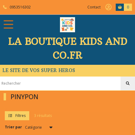
Fermer
0953516302
Contact
0
FILTRES
Tous
LA BOUTIQUE KIDS AND
les
produits
CO.FR
PINYPON
(3)
LE SITE DE VOS SUPER HEROS
Afficher
les
PINYPON
résultats
Filtres
3 résultats
Trier par