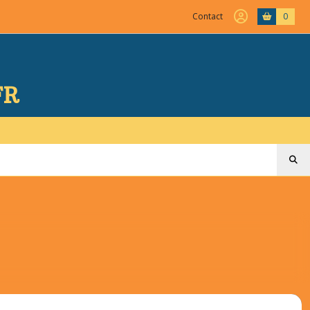
Contact
0
FR