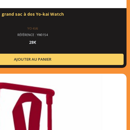
grand sac à dos Yo-kai Watch
YO-KAI
RÉFÉRENCE : YW0154
28
€
AJOUTER AU PANIER