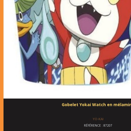
Gobelet Yokai Watch en mélami
YO-KAI
RÉFÉRENCE : 87207