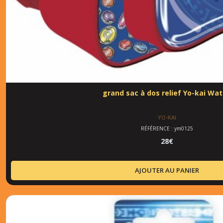
grand sac à dos relief Yo-kai Wa
YO-KAI
RÉFÉRENCE : ym0125
28
€
AJOUTER AU PANIER