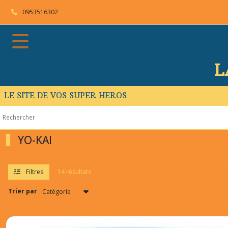
Fermer
0953516302
FILTRES
Tous
L
les
produits
LE SITE DE VOS SUPER HEROS
YO-
KAI
(14)
YO-KAI
Afficher
les
Filtres
14 résultats
résultats
Trier par