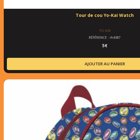
Tour de cou Yo-Kai Watch
YO-KAI
RÉFÉRENCE : rh4387
5
€
AJOUTER AU PANIER