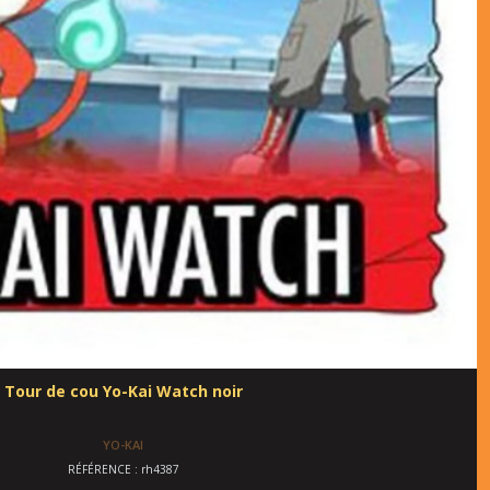
Tour de cou Yo-Kai Watch noir
YO-KAI
RÉFÉRENCE : rh4387