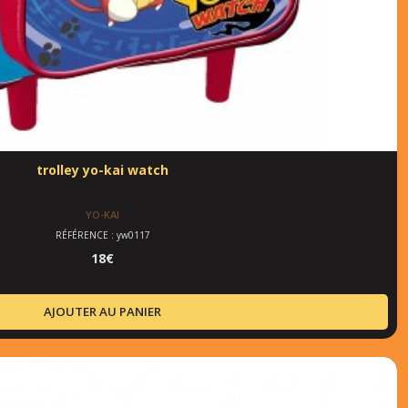
trolley yo-kai watch
YO-KAI
RÉFÉRENCE : yw0117
18
€
AJOUTER AU PANIER