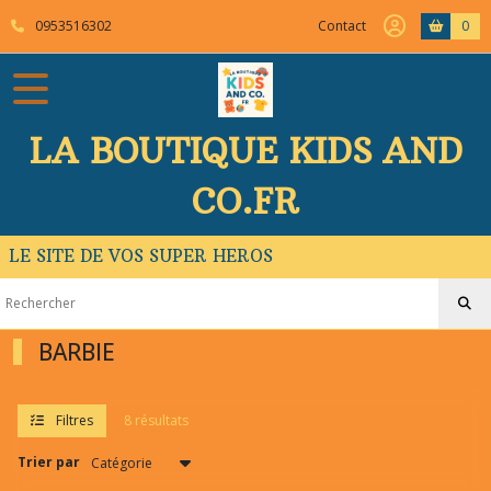
Fermer
0953516302
Contact
0
FILTRES
Tous
LA BOUTIQUE KIDS AND
les
produits
CO.FR
BARBIE
(8)
LE SITE DE VOS SUPER HEROS
Afficher
les
BARBIE
résultats
Filtres
8 résultats
Trier par