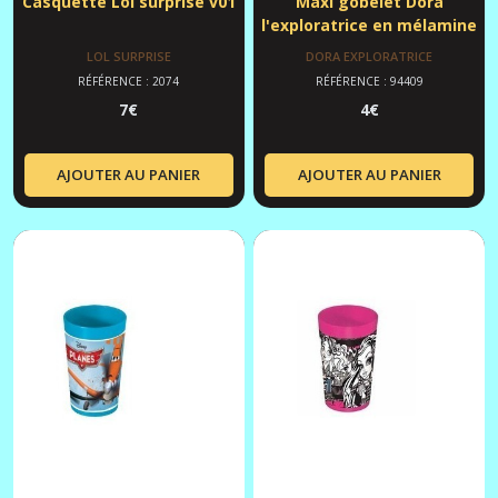
Casquette Lol surprise v01
Maxi gobelet Dora
l'exploratrice en mélamine
LOL SURPRISE
DORA EXPLORATRICE
RÉFÉRENCE : 2074
RÉFÉRENCE : 94409
7
€
4
€
AJOUTER AU PANIER
AJOUTER AU PANIER