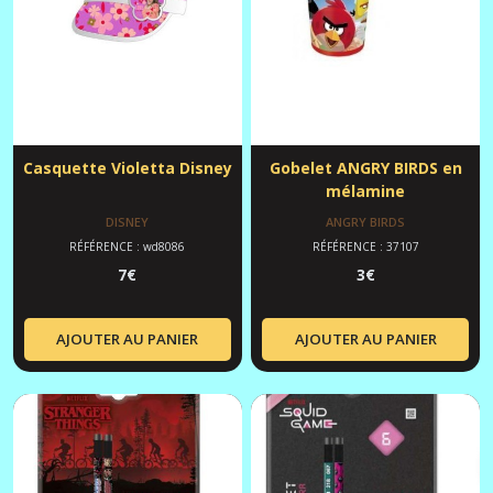
Casquette Violetta Disney
Gobelet ANGRY BIRDS en
mélamine
DISNEY
ANGRY BIRDS
RÉFÉRENCE : wd8086
RÉFÉRENCE : 37107
7
€
3
€
AJOUTER AU PANIER
AJOUTER AU PANIER