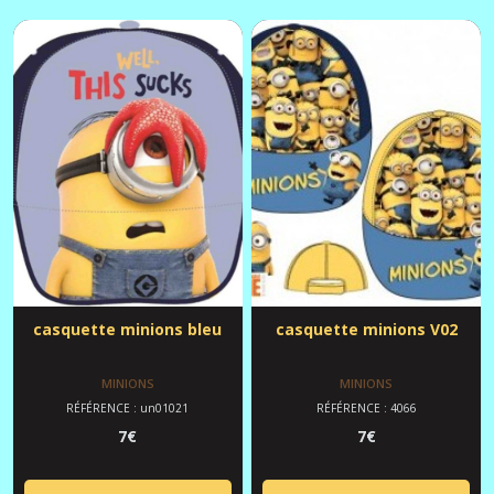
casquette minions bleu
casquette minions V02
MINIONS
MINIONS
RÉFÉRENCE : un01021
RÉFÉRENCE : 4066
7
€
7
€