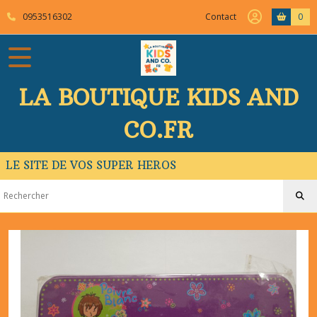
0953516302
Contact
0
LA BOUTIQUE KIDS AND
CO.FR
LE SITE DE VOS SUPER HEROS