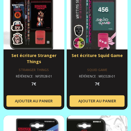
Set écriture Stranger
Set écriture Squid Game
Things
STRANGER THINGS
SQUID GAME
RÉFÉRENCE : NFST028-01
RÉFÉRENCE : MFJC028-01
7
€
7
€
AJOUTER AU PANIER
AJOUTER AU PANIER