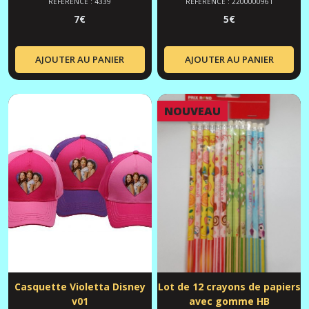
RÉFÉRENCE : 4339
RÉFÉRENCE : 2200000961
7
€
5
€
AJOUTER AU PANIER
AJOUTER AU PANIER
NOUVEAU
Casquette Violetta Disney
Lot de 12 crayons de papiers
v01
avec gomme HB