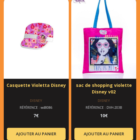
Casquette Violetta Disney
sac de shopping violette
Disney v02
DISNEY
DISNEY
RÉFÉRENCE : wd8086
RÉFÉRENCE : DVH-203B
7
€
10
€
AJOUTER AU PANIER
AJOUTER AU PANIER