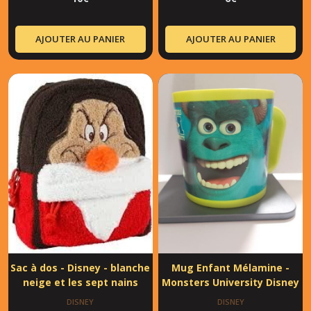
AJOUTER AU PANIER
AJOUTER AU PANIER
Sac à dos - Disney - blanche
Mug Enfant Mélamine -
neige et les sept nains
Monsters University Disney
DISNEY
DISNEY