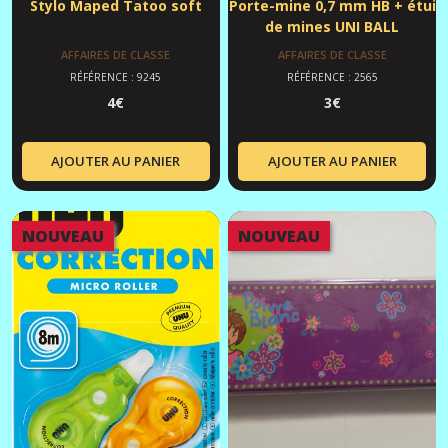
Stylo Maped Tatoo soft
Porte-mine 0,7 mm HB + étui
de mines UNI BALL
AFFAIRES DE CLASSE
AFFAIRES DE CLASSE
RÉFÉRENCE : 9245
RÉFÉRENCE : 2565
4
€
3
€
AJOUTER AU PANIER
AJOUTER AU PANIER
NOUVEAU
NOUVEAU