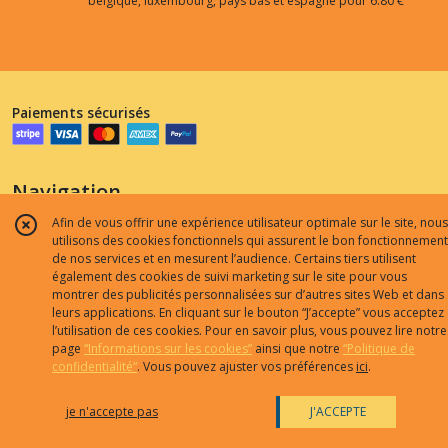
belgique, luxembourg, pays bas et espagne pour 6.80 €
Paiements sécurisés
Navigation
Afin de vous offrir une expérience utilisateur optimale sur le site, nous
Accueil
utilisons des cookies fonctionnels qui assurent le bon fonctionnement
Catalogue
de nos services et en mesurent l’audience. Certains tiers utilisent
également des cookies de suivi marketing sur le site pour vous
Contact
montrer des publicités personnalisées sur d’autres sites Web et dans
Qui sommes nous ?
leurs applications. En cliquant sur le bouton “J’accepte” vous acceptez
l’utilisation de ces cookies. Pour en savoir plus, vous pouvez lire notre
CGV
page
“Informations sur les cookies”
ainsi que notre
“Politique de
partenaires
confidentialité“
. Vous pouvez ajuster vos préférences
ici
.
je n'accepte pas
J'ACCEPTE
Mentions légales