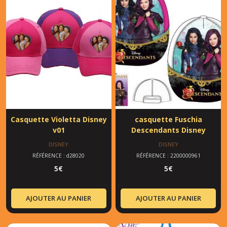
Casquette Violetta Disney
casquette Fuschia
v01
Descendants Disney
DISNEY
DISNEY
RÉFÉRENCE : d28020
RÉFÉRENCE : 2200000961
5
€
5
€
AJOUTER AU PANIER
AJOUTER AU PANIER