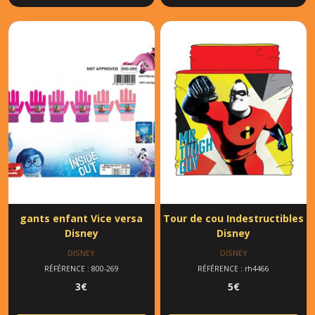
gants enfant Vice versa
Tour de cou Indestructibles
Disney
Disney
DISNEY
DISNEY
RÉFÉRENCE : 800-269
RÉFÉRENCE : rh4466
3
€
5
€