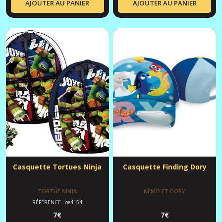
AJOUTER AU PANIER
AJOUTER AU PANIER
Casquette Tortues Ninja
Casquette Finding Dory
TORTUE NINJA
NEMO ET DORY
RÉFÉRENCE : oe4154
7
€
7
€