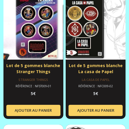
Lot de 5 gommes blanche
Lot de 5 gommes blanche
Stranger Things
La casa de Papel
STRANGER THINGS
LA CASA DE PAPEL
RÉFÉRENCE : NFST009-01
RÉFÉRENCE : NFC009-02
5
€
5
€
AJOUTER AU PANIER
AJOUTER AU PANIER