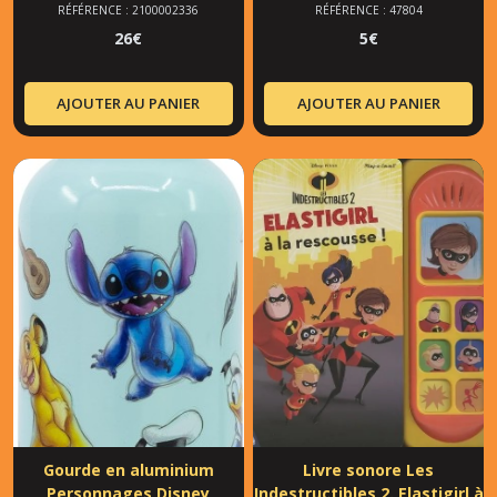
RÉFÉRENCE : 2100002336
RÉFÉRENCE : 47804
26
€
5
€
AJOUTER AU PANIER
AJOUTER AU PANIER
Gourde en aluminium
Livre sonore Les
Personnages Disney
Indestructibles 2. Elastigirl à