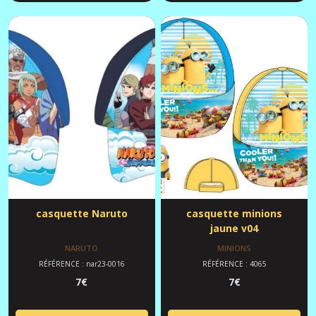
casquette Naruto
casquette minions
jaune v04
NARUTO
MINIONS
RÉFÉRENCE : nar23-0016
RÉFÉRENCE : 4065
7
€
7
€