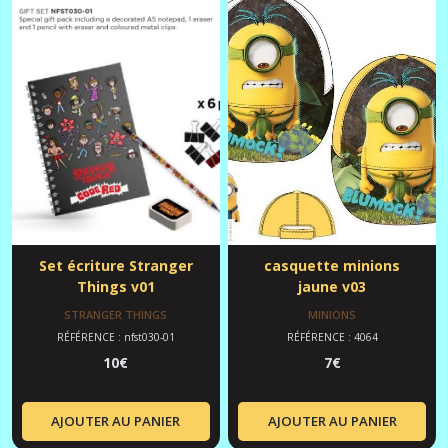
Set écriture Stranger
casquette minions
Things v01
jaune v03
STRANGER THINGS
MINIONS
RÉFÉRENCE : nfst030-01
RÉFÉRENCE : 4064
10
€
7
€
AJOUTER AU PANIER
AJOUTER AU PANIER