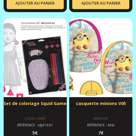
AJOUTER AU PANIER
AJOUTER AU PANIER
Set de coloriage Squid Game
casquette minions V05
SQUID GAME
MINIONS
RÉFÉRENCE : nfjc013-01
RÉFÉRENCE : 4342
5
€
7
€