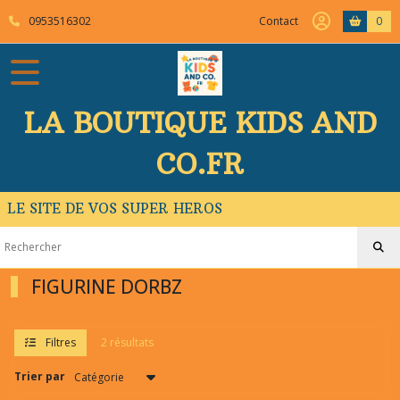
Fermer
0953516302
Contact
0
FILTRES
Tous
LA BOUTIQUE KIDS AND
les
produits
CO.FR
FIGURINE
DORBZ
LE SITE DE VOS SUPER HEROS
(2)
Afficher
FIGURINE DORBZ
les
résultats
Filtres
2 résultats
Trier par