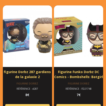
figurine Dorbz 287 gardiens
Figurine Funko Dorbz DC
de la galaxie 2
Comics - Bombshells: Batgirl
FIGURINE DORBZ
FIGURINE DORBZ
RÉFÉRENCE : d287
RÉFÉRENCE : FD21748
8
€
7
€