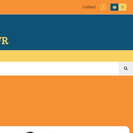
Contact
0
FR