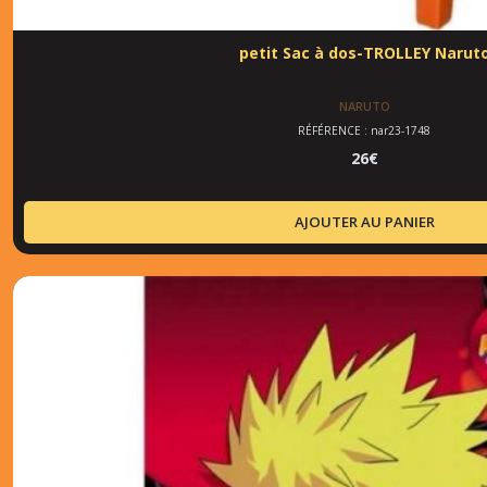
petit Sac à dos-TROLLEY Narut
NARUTO
RÉFÉRENCE : nar23-1748
26
€
AJOUTER AU PANIER