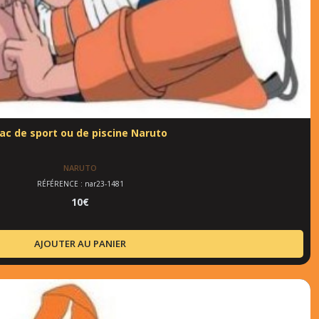
ac de sport ou de piscine Naruto
NARUTO
RÉFÉRENCE : nar23-1481
10
€
AJOUTER AU PANIER