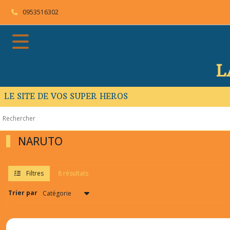
Fermer
0953516302
FILTRES
Tous
L
les
produits
LE SITE DE VOS SUPER HEROS
NARUTO
(8)
NARUTO
Afficher
les
résultats
Filtres
8 résultats
Trier par