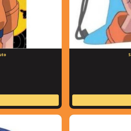
uto
S