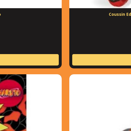
o
Coussin E