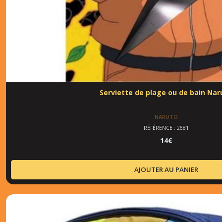
Serviette de plage ou de bain Nar
NARUTO
RÉFÉRENCE : 2681
14
€
AJOUTER AU PANIER