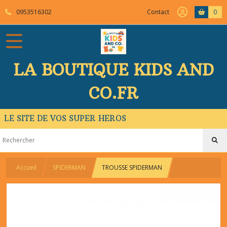
0953516302
Contact
0
LA BOUTIQUE KIDS AND
CO.FR
LE SITE DE VOS SUPER HEROS
Accueil
SPIDERMAN
TROUSSE SPIDERMAN