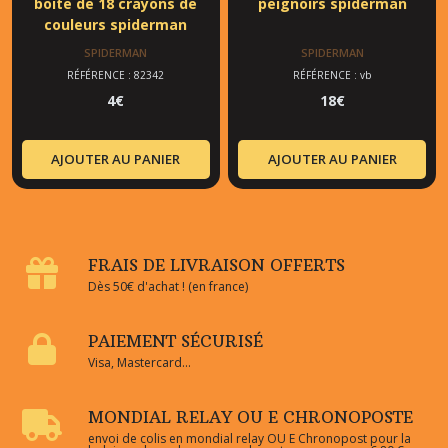
boite de 18 crayons de
peignoirs spiderman
couleurs spiderman
SPIDERMAN
SPIDERMAN
RÉFÉRENCE : 82342
RÉFÉRENCE : vb
4
€
18
€
AJOUTER AU PANIER
AJOUTER AU PANIER
FRAIS DE LIVRAISON OFFERTS
Dès 50€ d'achat ! (en france)
PAIEMENT SÉCURISÉ
Visa, Mastercard...
MONDIAL RELAY OU E CHRONOPOSTE
envoi de colis en mondial relay OU E Chronopost pour la