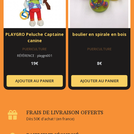
PLAYGRO Peluche Captaine
boulier en spirale en bois
canine
PUERICULTURE
PUERICULTURE
RÉFÉRENCE : playgro001
19
€
8
€
AJOUTER AU PANIER
AJOUTER AU PANIER
FRAIS DE LIVRAISON OFFERTS
Dès 50€ d'achat ! (en france)