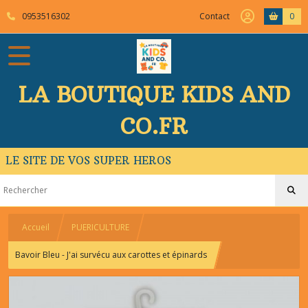
0953516302
Contact
0
LA BOUTIQUE KIDS AND
CO.FR
LE SITE DE VOS SUPER HEROS
Accueil
PUERICULTURE
Bavoir Bleu - J'ai survécu aux carottes et épinards