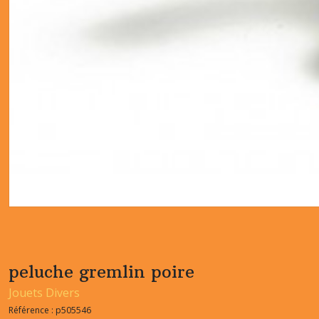
peluche gremlin poire
Jouets Divers
Référence :
p505546