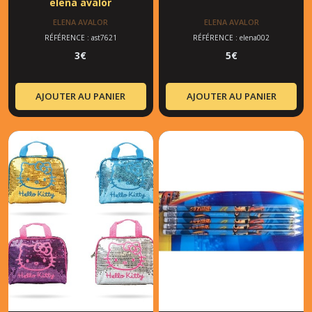
elena avalor
ELENA AVALOR
ELENA AVALOR
RÉFÉRENCE : ast7621
RÉFÉRENCE : elena002
3
€
5
€
AJOUTER AU PANIER
AJOUTER AU PANIER