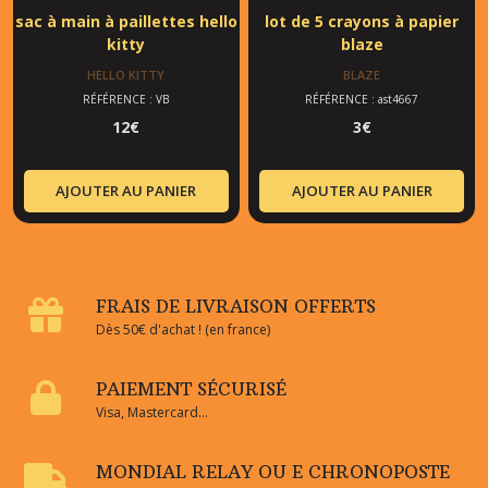
sac à main à paillettes hello
lot de 5 crayons à papier
kitty
blaze
HELLO KITTY
BLAZE
RÉFÉRENCE : VB
RÉFÉRENCE : ast4667
12
€
3
€
AJOUTER AU PANIER
AJOUTER AU PANIER
FRAIS DE LIVRAISON OFFERTS
Dès 50€ d'achat ! (en france)
PAIEMENT SÉCURISÉ
Visa, Mastercard...
MONDIAL RELAY OU E CHRONOPOSTE