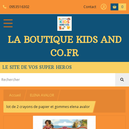
0953516302
Contact
0
LA BOUTIQUE KIDS AND
CO.FR
LE SITE DE VOS SUPER HEROS
Accueil
ELENA AVALOR
lot de 2 crayons de papier et gommes elena avalor