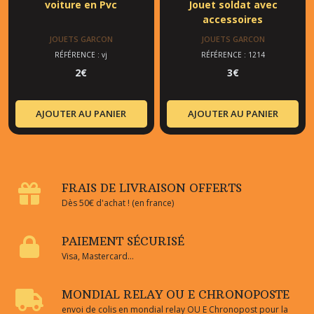
voiture en Pvc
Jouet soldat avec
accessoires
JOUETS GARCON
JOUETS GARCON
RÉFÉRENCE : vj
RÉFÉRENCE : 1214
2
€
3
€
AJOUTER AU PANIER
AJOUTER AU PANIER
FRAIS DE LIVRAISON OFFERTS
Dès 50€ d'achat ! (en france)
PAIEMENT SÉCURISÉ
Visa, Mastercard...
MONDIAL RELAY OU E CHRONOPOSTE
envoi de colis en mondial relay OU E Chronopost pour la