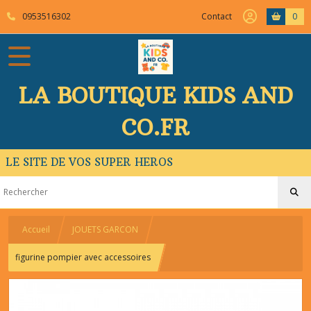
0953516302
Contact
0
LA BOUTIQUE KIDS AND
CO.FR
LE SITE DE VOS SUPER HEROS
Accueil
JOUETS GARCON
figurine pompier avec accessoires