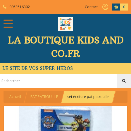
0953516302
Contact
0
LA BOUTIQUE KIDS AND
CO.FR
LE SITE DE VOS SUPER HEROS
Accueil
PAT PATROUILLE
set écriture pat patrouille