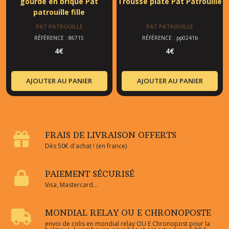
gourde en brique Pat
Trousse plate Pat Patrouille
patrouille fille
PAT PATROUILLE
PAT PATROUILLE
RÉFÉRENCE : 86715
RÉFÉRENCE : pp0241b
4
€
4
€
AJOUTER AU PANIER
AJOUTER AU PANIER
FRAIS DE LIVRAISON OFFERTS
Dès 50€ d'achat ! (en france)
PAIEMENT SÉCURISÉ
Visa, Mastercard...
MONDIAL RELAY OU E CHRONOPOSTE
envoi de colis en mondial relay OU E Chronopost pour la