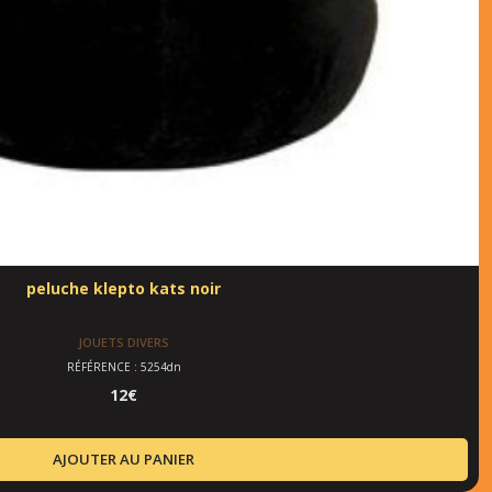
peluche klepto kats noir
JOUETS DIVERS
RÉFÉRENCE : 5254dn
12
€
AJOUTER AU PANIER