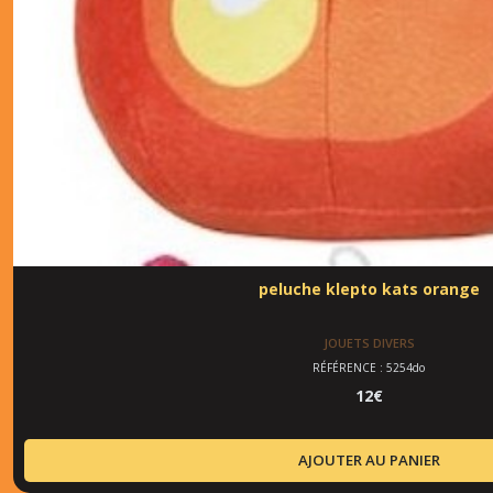
peluche klepto kats orange
JOUETS DIVERS
RÉFÉRENCE : 5254do
12
€
AJOUTER AU PANIER