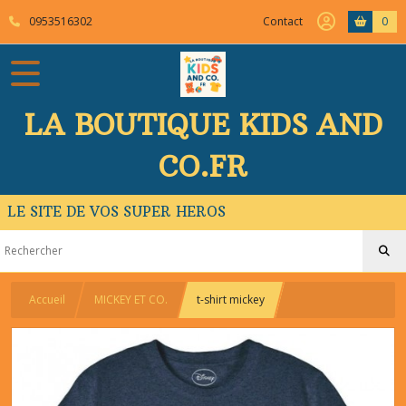
0953516302
Contact
0
LA BOUTIQUE KIDS AND
CO.FR
LE SITE DE VOS SUPER HEROS
Accueil
MICKEY ET CO.
t-shirt mickey