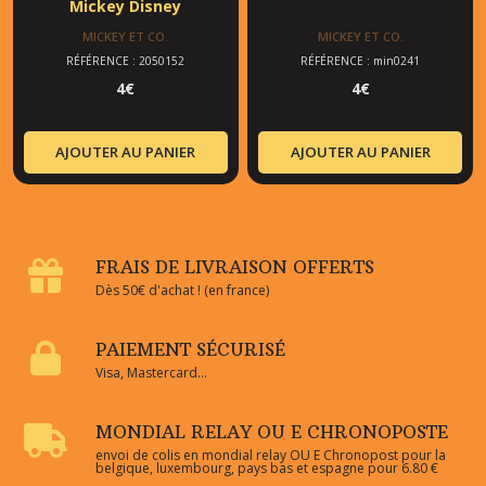
Mickey Disney
MICKEY ET CO.
MICKEY ET CO.
RÉFÉRENCE : 2050152
RÉFÉRENCE : min0241
4
€
4
€
AJOUTER AU PANIER
AJOUTER AU PANIER
FRAIS DE LIVRAISON OFFERTS
Dès 50€ d'achat ! (en france)
PAIEMENT SÉCURISÉ
Visa, Mastercard...
MONDIAL RELAY OU E CHRONOPOSTE
envoi de colis en mondial relay OU E Chronopost pour la
belgique, luxembourg, pays bas et espagne pour 6.80 €