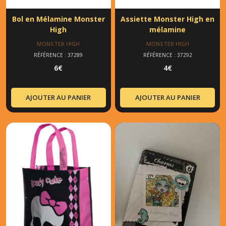
Bol en Mélamine Monster
Assiette Monster High en
High
mélamine
MONSTER HIGH
MONSTER HIGH
RÉFÉRENCE : 37289
RÉFÉRENCE : 37292
6
€
4
€
AJOUTER AU PANIER
AJOUTER AU PANIER