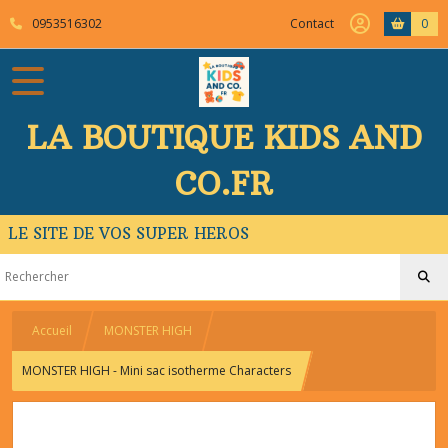
0953516302
Contact
0
LA BOUTIQUE KIDS AND
CO.FR
LE SITE DE VOS SUPER HEROS
Accueil
MONSTER HIGH
MONSTER HIGH - Mini sac isotherme Characters