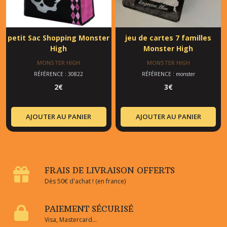
petit Sac Shopping Monster
jeu de cartes 7 familles
High
Monster High
MONSTER HIGH
MONSTER HIGH
RÉFÉRENCE : 30822
RÉFÉRENCE : monster
2
€
3
€
AJOUTER AU PANIER
AJOUTER AU PANIER
FRAIS DE LIVRAISON OFFERTS
Dès 50€ d'achat ! (en france)
PAIEMENT SÉCURISÉ
Visa, Mastercard...