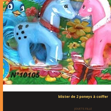
blister de 2 poneys à coiffer
JOUETS FILLE