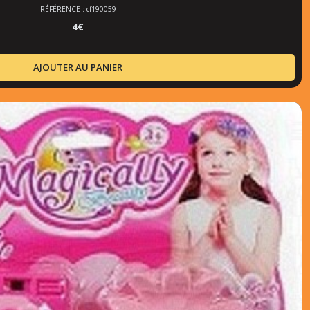
RÉFÉRENCE : cf190059
4
€
AJOUTER AU PANIER