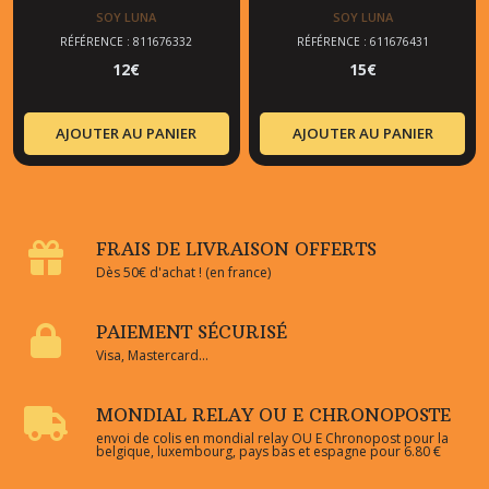
SOY LUNA
SOY LUNA
RÉFÉRENCE : 811676332
RÉFÉRENCE : 611676431
12
€
15
€
AJOUTER AU PANIER
AJOUTER AU PANIER
FRAIS DE LIVRAISON OFFERTS
Dès 50€ d'achat ! (en france)
PAIEMENT SÉCURISÉ
Visa, Mastercard...
MONDIAL RELAY OU E CHRONOPOSTE
envoi de colis en mondial relay OU E Chronopost pour la
belgique, luxembourg, pays bas et espagne pour 6.80 €