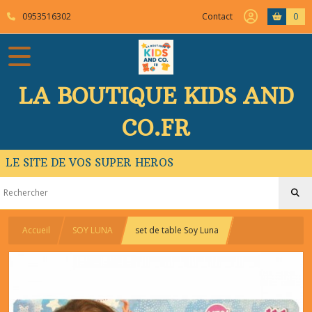
0953516302
Contact
0
LA BOUTIQUE KIDS AND
CO.FR
LE SITE DE VOS SUPER HEROS
Accueil
SOY LUNA
set de table Soy Luna