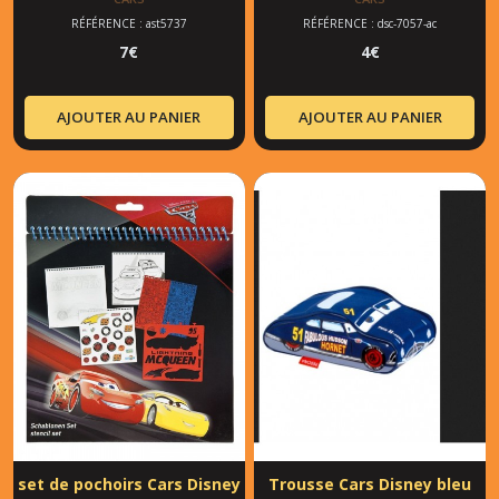
RÉFÉRENCE : ast5737
RÉFÉRENCE : dsc-7057-ac
7
€
4
€
AJOUTER AU PANIER
AJOUTER AU PANIER
set de pochoirs Cars Disney
Trousse Cars Disney bleu