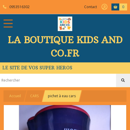
0953516302
Contact
0
LA BOUTIQUE KIDS AND
CO.FR
LE SITE DE VOS SUPER HEROS
Accueil
CARS
pichet à eau cars