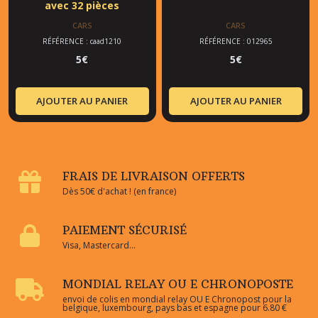
avec 32 pièces
CARS
CARS
RÉFÉRENCE : caad1210
RÉFÉRENCE : 012965
5
€
5
€
AJOUTER AU PANIER
AJOUTER AU PANIER
FRAIS DE LIVRAISON OFFERTS
Dès 50€ d'achat ! (en france)
PAIEMENT SÉCURISÉ
Visa, Mastercard...
MONDIAL RELAY OU E CHRONOPOSTE
envoi de colis en mondial relay OU E Chronopost pour la
belgique, luxembourg, pays bas et espagne pour 6.80 €