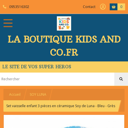
0953516302
Contact
0
LA BOUTIQUE KIDS AND
CO.FR
LE SITE DE VOS SUPER HEROS
Accueil
SOY LUNA
Set vaisselle enfant 3 pièces en céramique Soy de Luna - Bleu - Grès