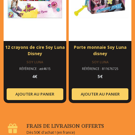
12 crayons de cire Soy Luna
Porte monnaie Soy Luna
Disney
disney
SOY LUNA
SOY LUNA
RÉFÉRENCE : ast4615
RÉFÉRENCE : 811676725
4
€
5
€
AJOUTER AU PANIER
AJOUTER AU PANIER
FRAIS DE LIVRAISON OFFERTS
Dès 50€ d'achat ! (en france)