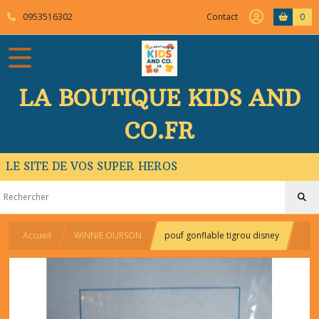
0953516302
Contact
0
LA BOUTIQUE KIDS AND
CO.FR
LE SITE DE VOS SUPER HEROS
Accueil
WINNIE OURSON
pouf gonflable tigrou disney