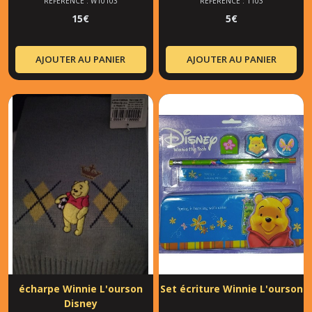
RÉFÉRENCE : W10103
RÉFÉRENCE : 1103
15
€
5
€
AJOUTER AU PANIER
AJOUTER AU PANIER
écharpe Winnie L'ourson
Set écriture Winnie L'ourson
Disney