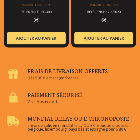
WINNIE OURSON
WINNIE OURSON
RÉFÉRENCE : 60-400
RÉFÉRENCE : 7905020
3
€
6
€
AJOUTER AU PANIER
AJOUTER AU PANIER
FRAIS DE LIVRAISON OFFERTS
Dès 50€ d'achat ! (en france)
PAIEMENT SÉCURISÉ
Visa, Mastercard...
MONDIAL RELAY OU E CHRONOPOSTE
envoi de colis en mondial relay OU E Chronopost pour la
belgique, luxembourg, pays bas et espagne pour 6.80 €