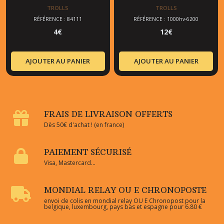
TROLLS
TROLLS
RÉFÉRENCE : 84111
RÉFÉRENCE : 1000hv-6200
4
€
12
€
AJOUTER AU PANIER
AJOUTER AU PANIER
FRAIS DE LIVRAISON OFFERTS
Dès 50€ d'achat ! (en france)
PAIEMENT SÉCURISÉ
Visa, Mastercard...
MONDIAL RELAY OU E CHRONOPOSTE
envoi de colis en mondial relay OU E Chronopost pour la
belgique, luxembourg, pays bas et espagne pour 6.80 €