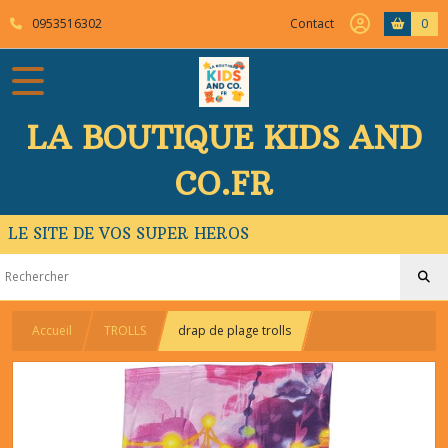
0953516302
Contact
0
LA BOUTIQUE KIDS AND
CO.FR
LE SITE DE VOS SUPER HEROS
Accueil
TROLLS
drap de plage trolls