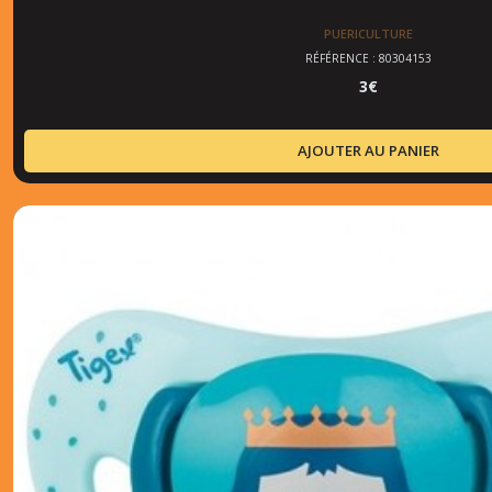
PUERICULTURE
RÉFÉRENCE : 80304153
3
€
AJOUTER AU PANIER