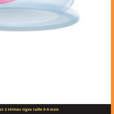
lot 2 tétines tigex taille 0-6 mois