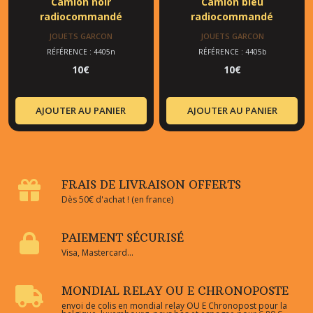
Camion noir
Camion bleu
radiocommandé
radiocommandé
JOUETS GARCON
JOUETS GARCON
RÉFÉRENCE : 4405n
RÉFÉRENCE : 4405b
10
€
10
€
AJOUTER AU PANIER
AJOUTER AU PANIER
FRAIS DE LIVRAISON OFFERTS
Dès 50€ d'achat ! (en france)
PAIEMENT SÉCURISÉ
Visa, Mastercard...
MONDIAL RELAY OU E CHRONOPOSTE
envoi de colis en mondial relay OU E Chronopost pour la