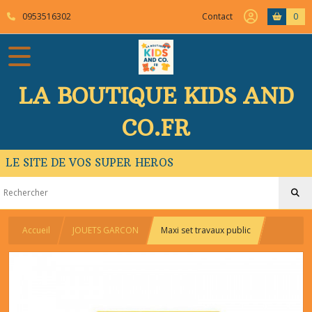
0953516302
Contact
0
LA BOUTIQUE KIDS AND
CO.FR
LE SITE DE VOS SUPER HEROS
Accueil
JOUETS GARCON
Maxi set travaux public