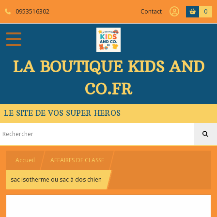
0953516302
Contact
0
LA BOUTIQUE KIDS AND
CO.FR
LE SITE DE VOS SUPER HEROS
Accueil
AFFAIRES DE CLASSE
sac isotherme ou sac à dos chien