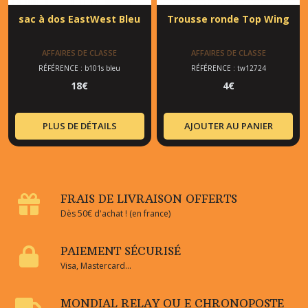
sac à dos EastWest Bleu
Trousse ronde Top Wing
AFFAIRES DE CLASSE
AFFAIRES DE CLASSE
RÉFÉRENCE : b101s bleu
RÉFÉRENCE : tw12724
18
€
4
€
PLUS DE DÉTAILS
AJOUTER AU PANIER
FRAIS DE LIVRAISON OFFERTS
Dès 50€ d'achat ! (en france)
PAIEMENT SÉCURISÉ
Visa, Mastercard...
MONDIAL RELAY OU E CHRONOPOSTE