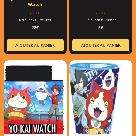
Watch
YO-KAI
YO-KAI
RÉFÉRENCE : YW0154
RÉFÉRENCE : rh4387
28
€
5
€
AJOUTER AU PANIER
AJOUTER AU PANIER