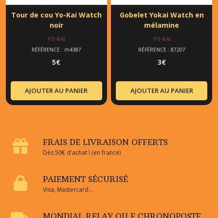
Tour de cou Yo-Kai Watch
Gobelet Yokai Watch en
noir
mélamine
YO-KAI
YO-KAI
RÉFÉRENCE : rh4387
RÉFÉRENCE : 87207
5
€
3
€
AJOUTER AU PANIER
AJOUTER AU PANIER
FRAIS DE LIVRAISON OFFERTS
Dès 50€ d'achat ! (en france)
PAIEMENT SÉCURISÉ
Visa, Mastercard...
MONDIAL RELAY OU E CHRONOPOSTE