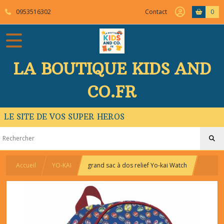
0953516302
Contact
0
LA BOUTIQUE KIDS AND
CO.FR
LE SITE DE VOS SUPER HEROS
Accueil
YO-KAI
grand sac à dos relief Yo-kai Watch