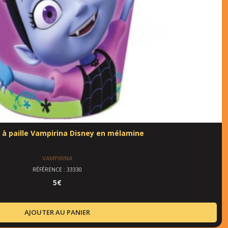
 à paille Vampirina Disney en mélamine
VAMPIRINA
RÉFÉRENCE : 33330
5
€
AJOUTER AU PANIER