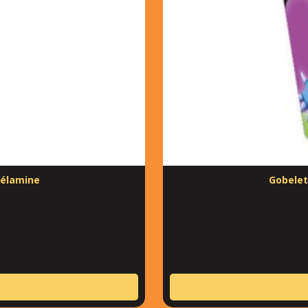
mélamine
Gobelet