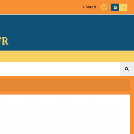
Contact
0
FR