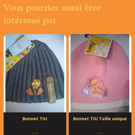
Vous pourriez aussi être
intéressé par
Bonnet Titi
Bonnet Titi Taille unique
TITI
TITI