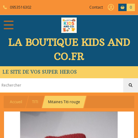
0953516302
Contact
0
LA BOUTIQUE KIDS AND
CO.FR
LE SITE DE VOS SUPER HEROS
Accueil
TITI
Mitaines Titi rouge