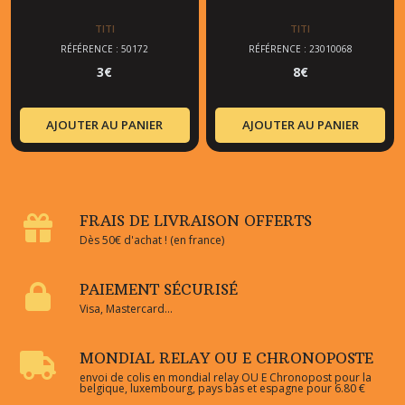
TITI
TITI
RÉFÉRENCE : 50172
RÉFÉRENCE : 23010068
3
€
8
€
AJOUTER AU PANIER
AJOUTER AU PANIER
FRAIS DE LIVRAISON OFFERTS
Dès 50€ d'achat ! (en france)
PAIEMENT SÉCURISÉ
Visa, Mastercard...
MONDIAL RELAY OU E CHRONOPOSTE
envoi de colis en mondial relay OU E Chronopost pour la
belgique, luxembourg, pays bas et espagne pour 6.80 €