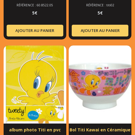
RÉFÉRENCE : 60.8522.05
RÉFÉRENCE : titi02
5
€
5
€
AJOUTER AU PANIER
AJOUTER AU PANIER
album photo Titi en pvc
Bol Titi Kawai en Céramique