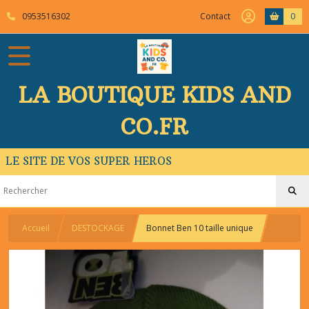
0953516302
Contact
0
LA BOUTIQUE KIDS AND
CO.FR
LE SITE DE VOS SUPER HEROS
Accueil
DESTOCKAGE
Bonnet Ben 10 taille unique