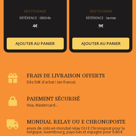
DESTOCKAGE
DESTOCKAGE
RÉFÉRENCE : 08004b
RÉFÉRENCE : bairose
4
€
9
€
AJOUTER AU PANIER
AJOUTER AU PANIER
FRAIS DE LIVRAISON OFFERTS
Dès 50€ d'achat ! (en france)
PAIEMENT SÉCURISÉ
Visa, Mastercard...
MONDIAL RELAY OU E CHRONOPOSTE
envoi de colis en mondial relay OU E Chronopost pour la
belgique, luxembourg, pays bas et espagne pour 6.80 €