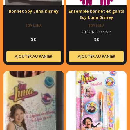
Bonnet Soy Luna Disney
Ensemble bonnet et gants
Soy Luna Disney
SOY LUNA
SOY LUNA
RÉFÉRENCE : ph4544
5
€
9
€
AJOUTER AU PANIER
AJOUTER AU PANIER