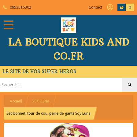
0953516302
Contact
0
LA BOUTIQUE KIDS AND
CO.FR
LE SITE DE VOS SUPER HEROS
Accueil
SOY LUNA
Set bonnet, tour de cou, paire de gants Soy Luna