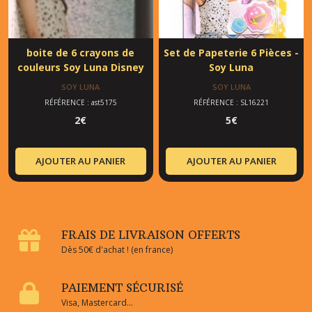
boite de 6 crayons de
Set de Papeterie 6 Pièces -
couleurs Soy Luna Disney
Soy Luna
SOY LUNA
SOY LUNA
RÉFÉRENCE : ast5175
RÉFÉRENCE : SL16221
2
€
5
€
AJOUTER AU PANIER
AJOUTER AU PANIER
FRAIS DE LIVRAISON OFFERTS
Dès 50€ d'achat ! (en france)
PAIEMENT SÉCURISÉ
Visa, Mastercard...