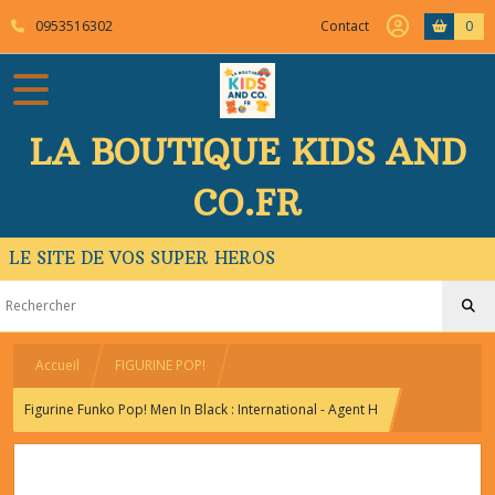
0953516302
Contact
0
LA BOUTIQUE KIDS AND
CO.FR
LE SITE DE VOS SUPER HEROS
Accueil
FIGURINE POP!
Figurine Funko Pop! Men In Black : International - Agent H