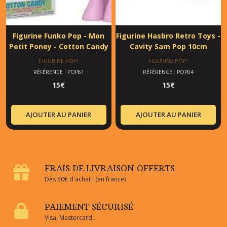
Figurine Funko Pop - Mon
Figurine Hasbro Retro Toys -
Petit Poney - Cotton Candy
Cavity Sam Pop 10cm
FIGURINE POP!
FIGURINE POP!
RÉFÉRENCE : POP61
RÉFÉRENCE : POP04
15
€
15
€
AJOUTER AU PANIER
AJOUTER AU PANIER
FRAIS DE LIVRAISON OFFERTS
Dès 50€ d'achat ! (en france)
PAIEMENT SÉCURISÉ
Visa, Mastercard...