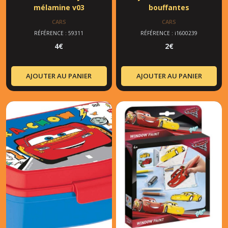
mélamine v03
bouffantes
CARS
CARS
RÉFÉRENCE : 59311
RÉFÉRENCE : i1600239
4
€
2
€
AJOUTER AU PANIER
AJOUTER AU PANIER