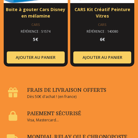
Boite à gouter Cars Disney
CARS Kit Créatif Peinture
en mélamine
Vitres
CARS
CARS
RÉFÉRENCE : 51574
RÉFÉRENCE : 140080
5
€
6
€
AJOUTER AU PANIER
AJOUTER AU PANIER
FRAIS DE LIVRAISON OFFERTS
Dès 50€ d'achat ! (en france)
PAIEMENT SÉCURISÉ
Visa, Mastercard...
MONDIAL RELAY OU E CHRONOPOSTE