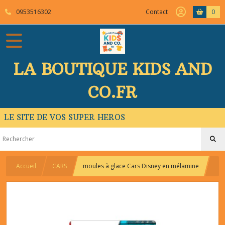
0953516302
Contact
0
LA BOUTIQUE KIDS AND
CO.FR
LE SITE DE VOS SUPER HEROS
Accueil
CARS
moules à glace Cars Disney en mélamine