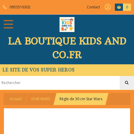
0953516302
Contact
0
LA BOUTIQUE KIDS AND
CO.FR
LE SITE DE VOS SUPER HEROS
Accueil
STAR WARS
Règle de 30 cm Star Wars