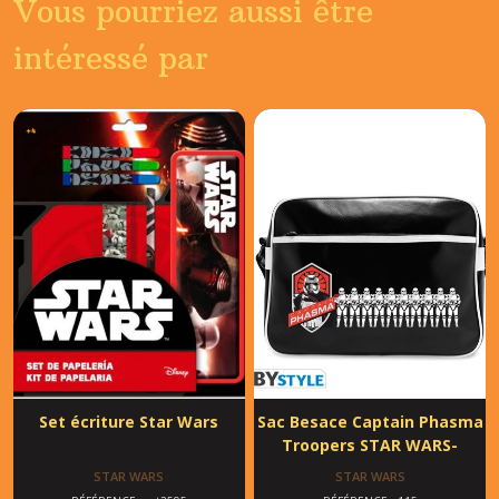
Vous pourriez aussi être
intéressé par
Set écriture Star Wars
Sac Besace Captain Phasma
Troopers STAR WARS-
STAR WARS
STAR WARS