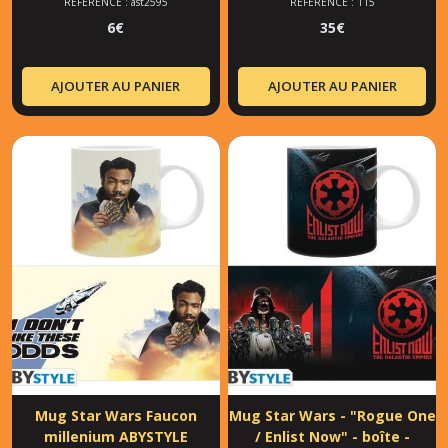
RÉFÉRENCE : ast2595
RÉFÉRENCE : 115
6
€
35
€
AJOUTER AU PANIER
AJOUTER AU PANIER
Mug Star Wars Faucon
Mug Star Wars - "Rogue One
millenium ABYSTYLE
/ Enlist Now" - boîte -