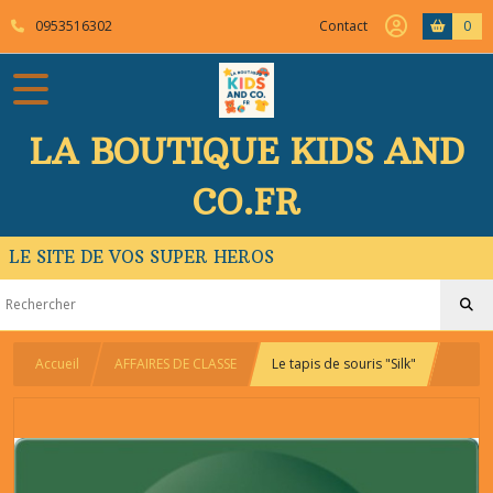
0953516302
Contact
0
LA BOUTIQUE KIDS AND
CO.FR
LE SITE DE VOS SUPER HEROS
Accueil
AFFAIRES DE CLASSE
Le tapis de souris "Silk"