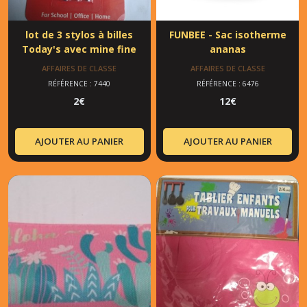
lot de 3 stylos à billes
FUNBEE - Sac isotherme
Today's avec mine fine
ananas
AFFAIRES DE CLASSE
AFFAIRES DE CLASSE
RÉFÉRENCE : 7440
RÉFÉRENCE : 6476
2
€
12
€
AJOUTER AU PANIER
AJOUTER AU PANIER