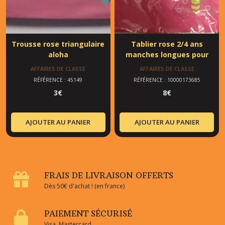
Trousse rose triangulaire
Tablier rose 2/4 ans
aloha
manches longues pour
travaux manuels
AFFAIRES DE CLASSE
AFFAIRES DE CLASSE
RÉFÉRENCE : 45149
RÉFÉRENCE : 10000173685
3
€
8
€
AJOUTER AU PANIER
AJOUTER AU PANIER
FRAIS DE LIVRAISON OFFERTS
Dès 50€ d'achat ! (en france)
PAIEMENT SÉCURISÉ
Visa, Mastercard...