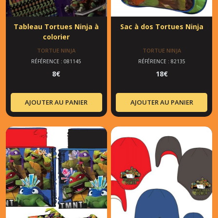
Tableau Tortues Ninja à
Sac à dos Tortues Ninja
colorier
TORTUE NINJA
TORTUE NINJA
RÉFÉRENCE : 081145
RÉFÉRENCE : 82135
8
€
18
€
AJOUTER AU PANIER
AJOUTER AU PANIER