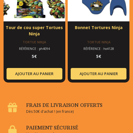
Tour de cou super Tortues
Bonnet Tortures Ninja
Ninja
TORTUE NINJA
TORTUE NINJA
RÉFÉRENCE : ph4094
RÉFÉRENCE : ho4128
5
€
5
€
AJOUTER AU PANIER
AJOUTER AU PANIER
FRAIS DE LIVRAISON OFFERTS
Dès 50€ d'achat ! (en france)
PAIEMENT SÉCURISÉ