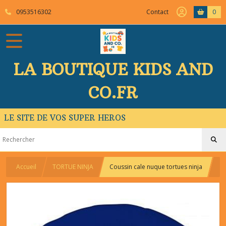
0953516302
Contact
0
LA BOUTIQUE KIDS AND
CO.FR
LE SITE DE VOS SUPER HEROS
Accueil
TORTUE NINJA
Coussin cale nuque tortues ninja