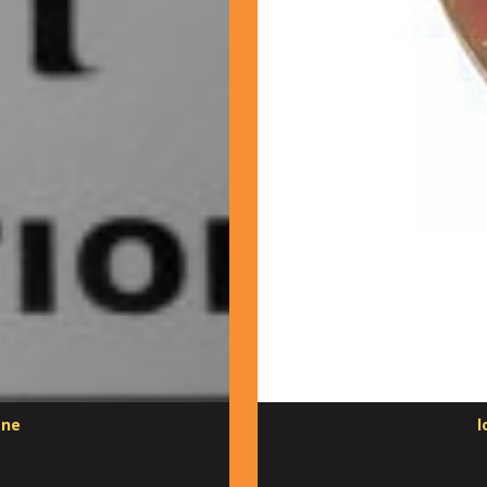
ene
l