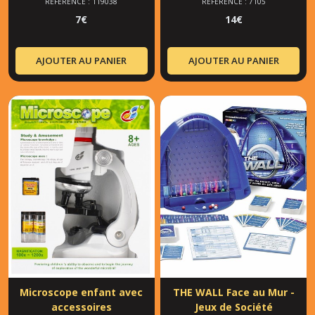
RÉFÉRENCE : 119038
RÉFÉRENCE : 7105
7
€
14
€
AJOUTER AU PANIER
AJOUTER AU PANIER
Microscope enfant avec
THE WALL Face au Mur -
accessoires
Jeux de Société