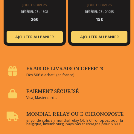
JOUETS DIVERS
JOUETS DIVERS
RÉFÉRENCE : 1608
RÉFÉRENCE : 01055
26
€
15
€
AJOUTER AU PANIER
AJOUTER AU PANIER
FRAIS DE LIVRAISON OFFERTS
Dès 50€ d'achat ! (en france)
PAIEMENT SÉCURISÉ
Visa, Mastercard...
MONDIAL RELAY OU E CHRONOPOSTE
envoi de colis en mondial relay OU E Chronopost pour la
belgique, luxembourg, pays bas et espagne pour 6.80 €