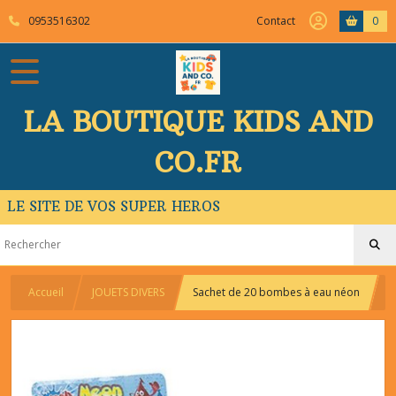
0953516302
Contact
0
LA BOUTIQUE KIDS AND
CO.FR
LE SITE DE VOS SUPER HEROS
Accueil
JOUETS DIVERS
Sachet de 20 bombes à eau néon