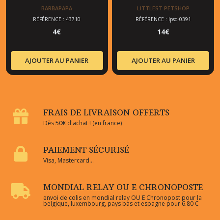
BARBAPAPA
LITTLEST PETSHOP
RÉFÉRENCE : 43710
RÉFÉRENCE : lpsd-0391
4
€
14
€
AJOUTER AU PANIER
AJOUTER AU PANIER
FRAIS DE LIVRAISON OFFERTS
Dès 50€ d'achat ! (en france)
PAIEMENT SÉCURISÉ
Visa, Mastercard...
MONDIAL RELAY OU E CHRONOPOSTE
envoi de colis en mondial relay OU E Chronopost pour la
belgique, luxembourg, pays bas et espagne pour 6.80 €