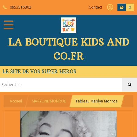
0953516302
Contact
0
LA BOUTIQUE KIDS AND
CO.FR
LE SITE DE VOS SUPER HEROS
Accueil
MARYLINE MONROE
Tableau Marilyn Monroe