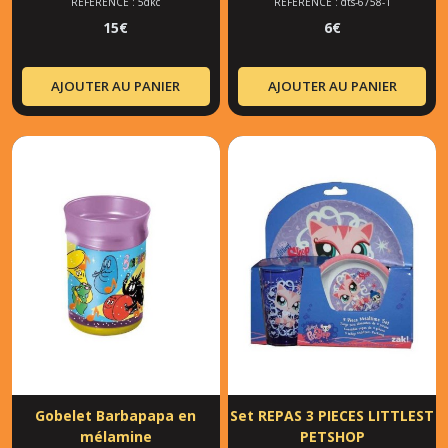
RÉFÉRENCE : 5dkc
RÉFÉRENCE : dts-6758-1
15
€
6
€
AJOUTER AU PANIER
AJOUTER AU PANIER
Gobelet Barbapapa en
Set REPAS 3 PIECES LITTLEST
mélamine
PETSHOP