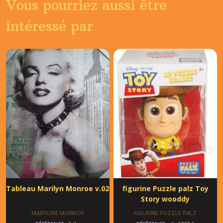
Vous pourriez aussi être
intéressé par
Tableau Marilyn Monroe v.02
figurine Puzzle palz Toy
Story wooddy
MARYLINE MONROE
FIGURINE PUZZLE PALZ