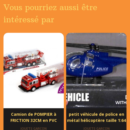
Vous pourriez aussi être
intéressé par
Camion de POMPIER à
petit véhicule de police en
FRICTION 32CM en PVC
métal hélicoptère taille 1:64
JOUETS GARCON
JOUETS GARCON