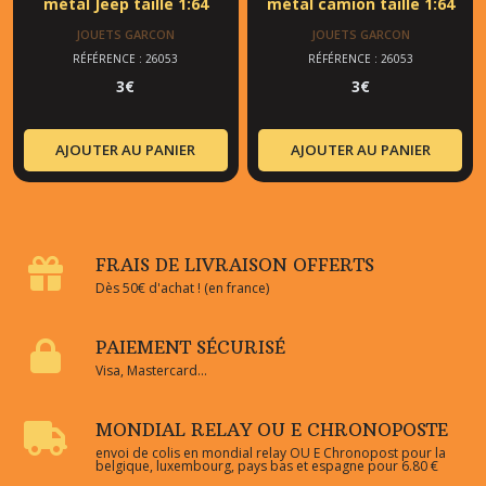
métal Jeep taille 1:64
métal camion taille 1:64
JOUETS GARCON
JOUETS GARCON
RÉFÉRENCE : 26053
RÉFÉRENCE : 26053
3
€
3
€
AJOUTER AU PANIER
AJOUTER AU PANIER
FRAIS DE LIVRAISON OFFERTS
Dès 50€ d'achat ! (en france)
PAIEMENT SÉCURISÉ
Visa, Mastercard...
MONDIAL RELAY OU E CHRONOPOSTE
envoi de colis en mondial relay OU E Chronopost pour la
belgique, luxembourg, pays bas et espagne pour 6.80 €