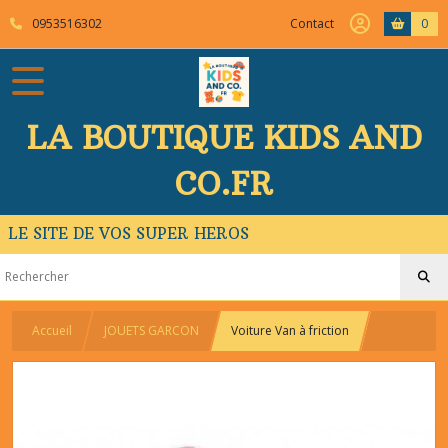
0953516302
Contact
0
LA BOUTIQUE KIDS AND
CO.FR
LE SITE DE VOS SUPER HEROS
Accueil
JOUETS GARCON
Voiture Van à friction