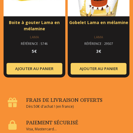
Boite à gouter Lama en
Gobelet Lama en mélamine
mélamine
LAMA
LAMA
RÉFÉRENCE : 5746
RÉFÉRENCE : 29507
5
€
3
€
AJOUTER AU PANIER
AJOUTER AU PANIER
FRAIS DE LIVRAISON OFFERTS
Dès 50€ d'achat ! (en france)
PAIEMENT SÉCURISÉ
Visa, Mastercard...