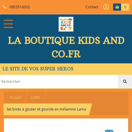
0953516302
Contact
0
LA BOUTIQUE KIDS AND
CO.FR
LE SITE DE VOS SUPER HEROS
Accueil
LAMA
Set boite à gouter et gourde en mélamine Lama