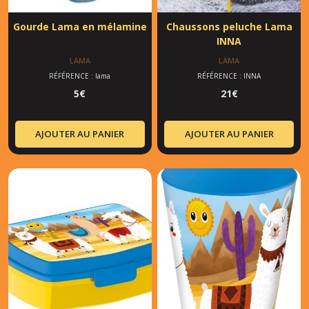
Gourde Lama en mélamine
Chaussons peluche Lama
INNA
LAMA
LAMA
RÉFÉRENCE : lama
RÉFÉRENCE : INNA
5
€
21
€
AJOUTER AU PANIER
AJOUTER AU PANIER