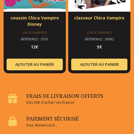
coussin Chica Vampiro
classeur Chica Vampiro
Disney
CHICA VAMPIRO
CHICA VAMPIRO
RÉFÉRENCE : 0755
RÉFÉRENCE : 56992
12
€
5
€
AJOUTER AU PANIER
AJOUTER AU PANIER
FRAIS DE LIVRAISON OFFERTS
Dès 50€ d'achat ! (en france)
PAIEMENT SÉCURISÉ
Visa, Mastercard...