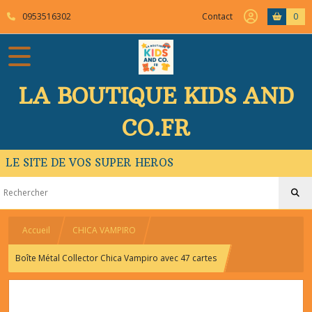
0953516302
Contact
0
LA BOUTIQUE KIDS AND
CO.FR
LE SITE DE VOS SUPER HEROS
Accueil
CHICA VAMPIRO
Boîte Métal Collector Chica Vampiro avec 47 cartes