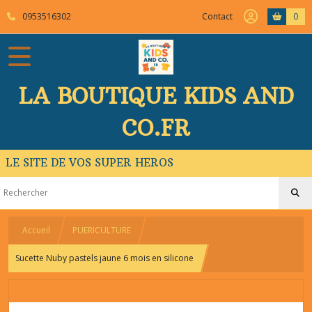
0953516302
Contact
0
LA BOUTIQUE KIDS AND
CO.FR
LE SITE DE VOS SUPER HEROS
Accueil
PUERICULTURE
Sucette Nuby pastels jaune 6 mois en silicone