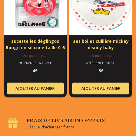
sucette les déglingos
set bol et cuillère mickey
Rouge en silicone taille 0-6
disney baby
mois
PUERICULTURE
PUERICULTURE
RÉFÉRENCE : 60125t1
RÉFÉRENCE : 90709
4
€
8
€
AJOUTER AU PANIER
AJOUTER AU PANIER
FRAIS DE LIVRAISON OFFERTS
Dès 50€ d'achat ! (en france)