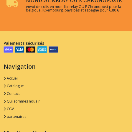
MONDIAL RELAY OU E CHRONOPOSTE
envoi de colis en mondial relay OU E Chronopost pour la
belgique, luxembourg, pays bas et espagne pour 6.80 €
Paiements sécurisés
Navigation
Accueil
Catalogue
Contact
Qui sommes nous ?
CGV
partenaires