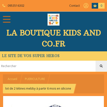
0953516302
Contact
0
LA BOUTIQUE KIDS AND
CO.FR
LE SITE DE VOS SUPER HEROS
Accueil
PUERICULTURE
lot de 2 tétines mebby à partir 6 mois en silicone