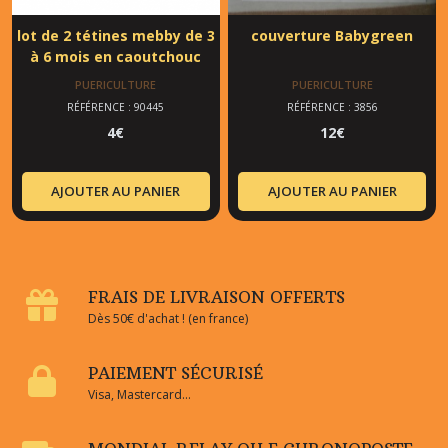
lot de 2 tétines mebby de 3
couverture Babygreen
à 6 mois en caoutchouc
PUERICULTURE
PUERICULTURE
RÉFÉRENCE : 90445
RÉFÉRENCE : 3856
4
€
12
€
AJOUTER AU PANIER
AJOUTER AU PANIER
FRAIS DE LIVRAISON OFFERTS
Dès 50€ d'achat ! (en france)
PAIEMENT SÉCURISÉ
Visa, Mastercard...