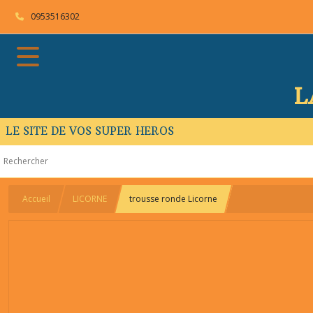
0953516302
L
LE SITE DE VOS SUPER HEROS
Accueil
LICORNE
trousse ronde Licorne