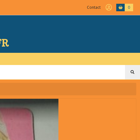
Contact
0
FR