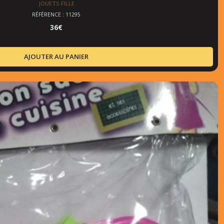
JOUETS FILLE
RÉFÉRENCE : 11295
36
€
AJOUTER AU PANIER