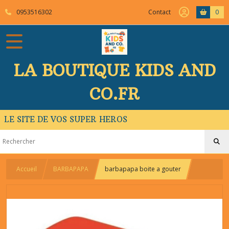
0953516302
Contact
0
LA BOUTIQUE KIDS AND
CO.FR
LE SITE DE VOS SUPER HEROS
Accueil
BARBAPAPA
barbapapa boite a gouter