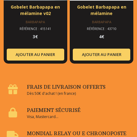
Gobelet Barbapapa en
Gobelet Barbapapa en
mélamine v02
mélamine
BARBAPAPA
BARBAPAPA
RÉFÉRENCE : 415141
RÉFÉRENCE : 43710
3
€
4
€
AJOUTER AU PANIER
AJOUTER AU PANIER
FRAIS DE LIVRAISON OFFERTS
Dès 50€ d'achat ! (en france)
PAIEMENT SÉCURISÉ
Visa, Mastercard...
MONDIAL RELAY OU E CHRONOPOSTE