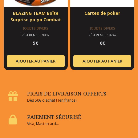
BLAZING TEAM Boîte
Cartes de poker
Surprise yo-yo Combat
JOUETS DIVERS
JOUETS DIVERS
RÉFÉRENCE : 9907
RÉFÉRENCE : 9742
5
€
6
€
AJOUTER AU PANIER
AJOUTER AU PANIER
FRAIS DE LIVRAISON OFFERTS
Dès 50€ d'achat ! (en france)
PAIEMENT SÉCURISÉ
Visa, Mastercard...