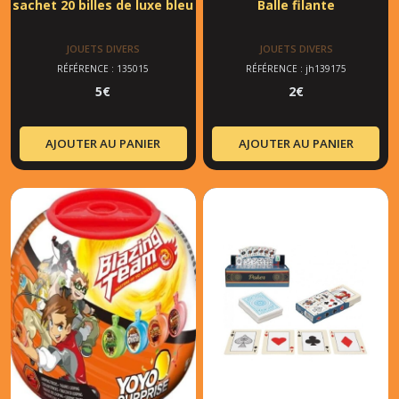
sachet 20 billes de luxe bleu
Balle filante
JOUETS DIVERS
JOUETS DIVERS
RÉFÉRENCE : 135015
RÉFÉRENCE : jh139175
5
€
2
€
AJOUTER AU PANIER
AJOUTER AU PANIER