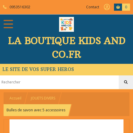
0953516302
Contact
0
LA BOUTIQUE KIDS AND
CO.FR
LE SITE DE VOS SUPER HEROS
Accueil
JOUETS DIVERS
Bulles de savon avec 5 accessoires