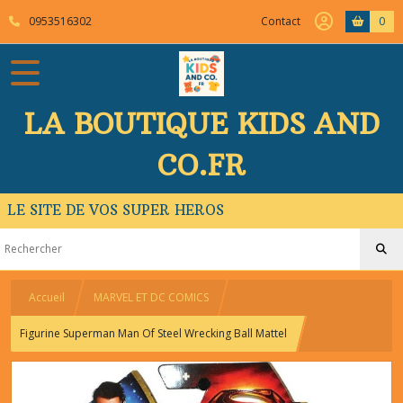
0953516302
Contact
0
LA BOUTIQUE KIDS AND
CO.FR
LE SITE DE VOS SUPER HEROS
Accueil
MARVEL ET DC COMICS
Figurine Superman Man Of Steel Wrecking Ball Mattel