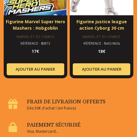
Figurine Marvel Super Hero
Figurine justice league
Mashers : Hobgoblin
action Cyborg 30 cm
MARVEL ET DC COMICS
MARVEL ET DC COMICS
RÉFÉRENCE : B0873
RÉFÉRENCE : fbr02-965b
17
€
18
€
AJOUTER AU PANIER
AJOUTER AU PANIER
FRAIS DE LIVRAISON OFFERTS
Dès 50€ d'achat ! (en france)
PAIEMENT SÉCURISÉ
Visa, Mastercard...