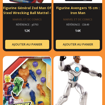
Figurine Général Zod Man Of
Figurine Avengers 15 cm :
Steel Wrecking Ball Mattel -
Iron Man
MARVEL ET DC COMICS
MARVEL ET DC COMICS
RÉFÉRENCE : y0793
RÉFÉRENCE : C0649
12
€
14
€
AJOUTER AU PANIER
AJOUTER AU PANIER