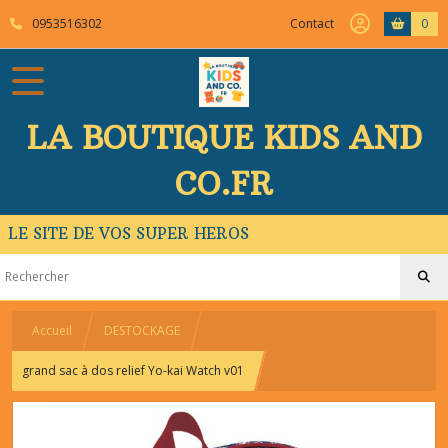
0953516302
Contact
0
LA BOUTIQUE KIDS AND
CO.FR
LE SITE DE VOS SUPER HEROS
Accueil
DESTOCKAGE
grand sac à dos relief Yo-kai Watch v01