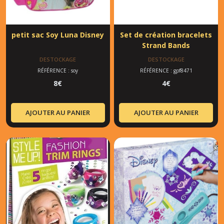
petit sac Soy Luna Disney
Set de création bracelets
Strand Bands
DESTOCKAGE
DESTOCKAGE
RÉFÉRENCE : soy
RÉFÉRENCE : gpf8471
8
€
4
€
AJOUTER AU PANIER
AJOUTER AU PANIER