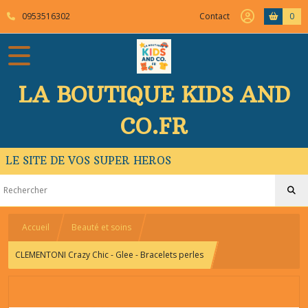
0953516302
Contact
0
LA BOUTIQUE KIDS AND
CO.FR
LE SITE DE VOS SUPER HEROS
Accueil
Beauté et soins
CLEMENTONI Crazy Chic - Glee - Bracelets perles