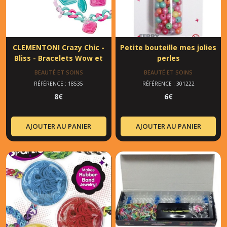
CLEMENTONI Crazy Chic -
Petite bouteille mes jolies
Bliss - Bracelets Wow et
perles
pendentifs
BEAUTÉ ET SOINS
BEAUTÉ ET SOINS
RÉFÉRENCE : 18535
RÉFÉRENCE : 301222
8
€
6
€
AJOUTER AU PANIER
AJOUTER AU PANIER