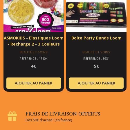
ASMOKIDS - Elastiques Loom
Boite Party Bands Loom
- Recharge 2 - 3 Couleurs
BEAUTÉ ET SOINS
BEAUTÉ ET SOINS
RÉFÉRENCE : 17104
RÉFÉRENCE : 8931
4
€
5
€
AJOUTER AU PANIER
AJOUTER AU PANIER
FRAIS DE LIVRAISON OFFERTS
Dès 50€ d'achat ! (en france)